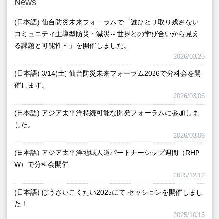
h
News
f
(日本語) 仙台防災未来フォーラムで「誰ひとり取り残さない
o
コミュニティ主導型防災・減災～世界との学び合いから見え
r
る課題と可能性～」を開催しました。
2026/03/25
(日本語) 3/14(土) 仙台防災未来フォーラム2026で分科会を開
催します。
2026/03/06
(日本語) アジア太平洋持続可能な開発フォーラムに参加しま
した。
2026/03/06
(日本語) アジア太平洋地域人道パートナーシップ週間（RHP
W）で分科会開催
2025/12/12
(日本語) ぼうさいこくたい2025にて セッションを開催しまし
た！
2025/10/15