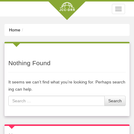
T
o
g
Home
g
l
e
n
a
Nothing Found
v
i
It seems we can’t find what you’re looking for. Perhaps search
g
ing can help.
a
t
S
Search
i
e
o
a
n
r
c