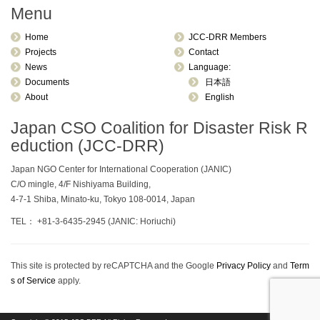
Menu
Home
JCC-DRR Members
Projects
Contact
News
Language:
Documents
日本語
About
English
Japan CSO Coalition for Disaster Risk R
eduction (JCC-DRR)
Japan NGO Center for International Cooperation (JANIC)
C/O mingle, 4/F Nishiyama Building,
4-7-1 Shiba, Minato-ku, Tokyo 108-0014, Japan
TEL： +81-3-6435-2945 (JANIC: Horiuchi)
This site is protected by reCAPTCHA and the Google
Privacy Policy
and
Term
s of Service
apply.