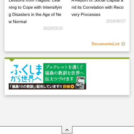
Lessons from Hagibis: Lear
A Report of Social Capital a
ning to Cope with Intensifyin
nd its Correlation with Reco
g Disasters in the Age of Ne
very Processes
w Normal
2018/06/27
2020/03/10
DocumentsList